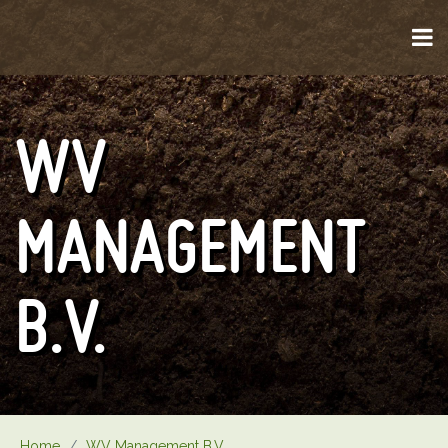
WV
MANAGEMENT
B.V.
Home
/
WV Management B.V.