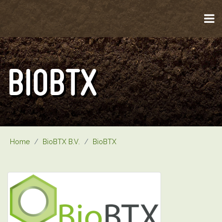
BIOBTX
Home
/
BioBTX B.V.
/
BioBTX