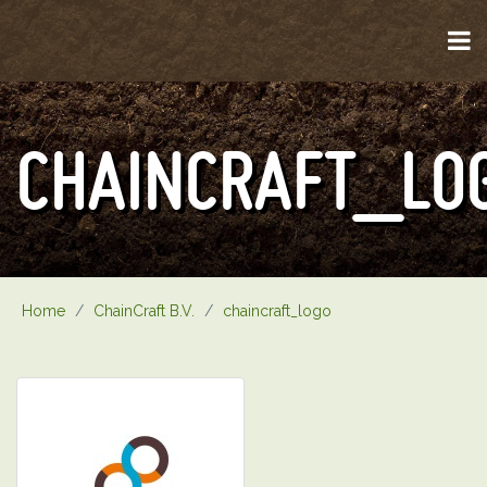
CHAINCRAFT_LO
Home
/
ChainCraft B.V.
/
chaincraft_logo