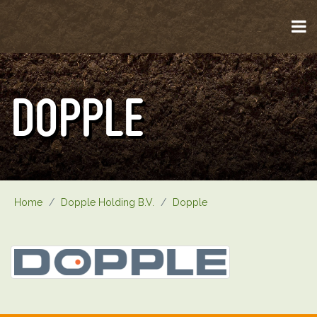
DOPPLE
Home
/
Dopple Holding B.V.
/
Dopple