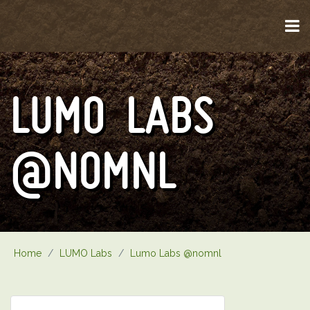
LUMO LABS
@NOMNL
Home
/
LUMO Labs
/
Lumo Labs @nomnl