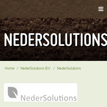
NEDERSOLUTION
Home
/
NederSolutions B.V.
/
NederSolutions