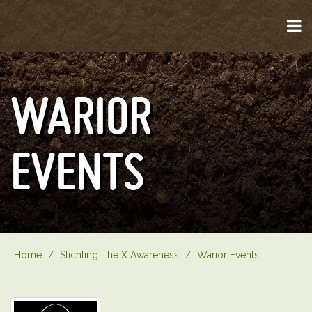
WARIOR
EVENTS
Home
/
Stichting The X Awareness
/
Warior Events