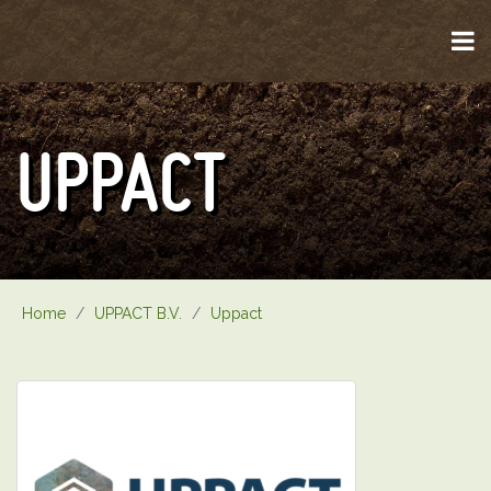
UPPACT
Home
/
UPPACT B.V.
/
Uppact