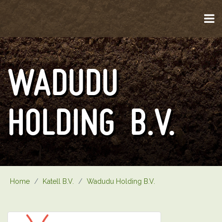
WADUDU
HOLDING B.V.
Home
/
Katell B.V.
/
Wadudu Holding B.V.