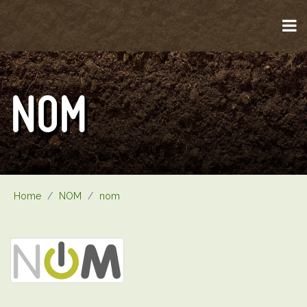
NOM
Home
/
NOM
/
nom